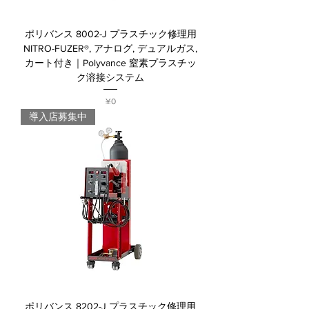
ポリバンス 8002-J プラスチック修理用
NITRO-FUZER®, アナログ, デュアルガス,
カート付き｜Polyvance 窒素プラスチッ
ク溶接システム
Price
¥0
導入店募集中
ポリバンス 8202-J プラスチック修理用