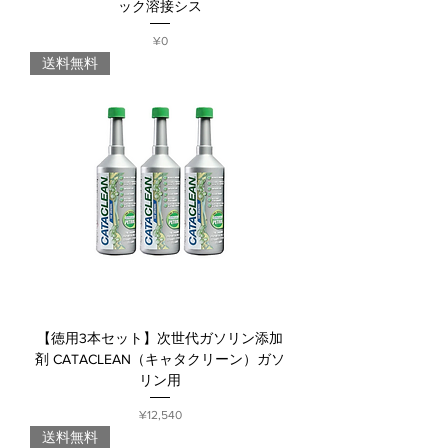
ック溶接シス
Price
¥0
送料無料
【徳用3本セット】次世代ガソリン添加
剤 CATACLEAN（キャタクリーン）ガソ
リン用
Price
¥12,540
送料無料