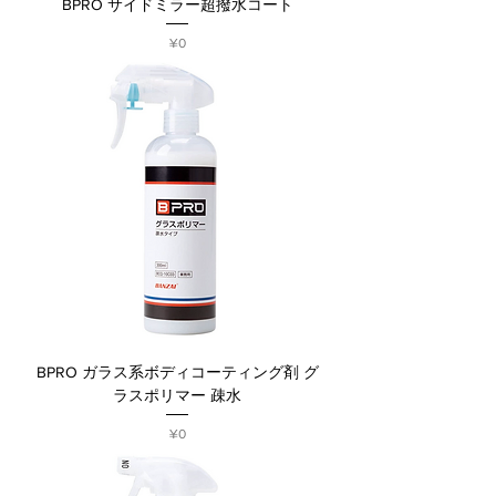
BPRO サイドミラー超撥水コート
Price
¥0
BPRO ガラス系ボディコーティング剤 グ
ラスポリマー 疎水
Price
¥0