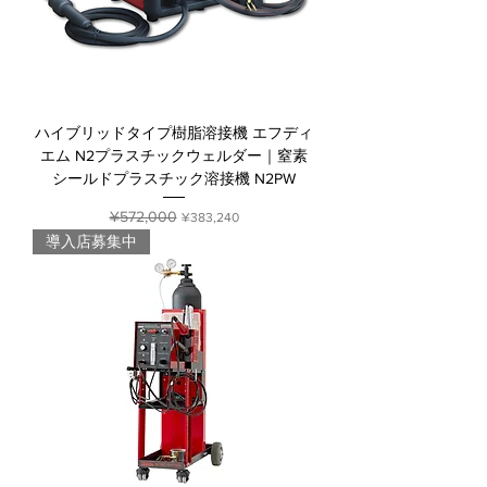
ハイブリッドタイプ樹脂溶接機 エフディ
エム N2プラスチックウェルダー｜窒素
シールドプラスチック溶接機 N2PW
Regular Price
¥572,000
Sale Price
¥383,240
導入店募集中