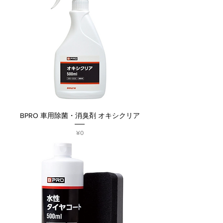
BPRO 車用除菌・消臭剤 オキシクリア
Price
¥0