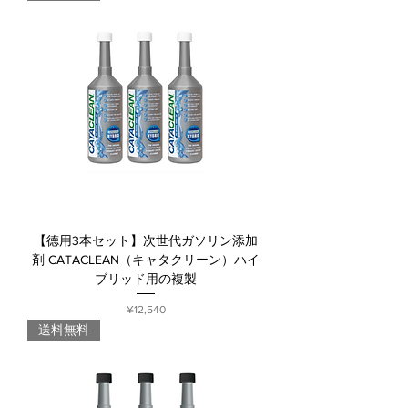
【徳用3本セット】次世代ガソリン添加
剤 CATACLEAN（キャタクリーン）ハイ
ブリッド用の複製
Price
¥12,540
送料無料