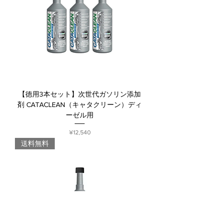
【徳用3本セット】次世代ガソリン添加
剤 CATACLEAN（キャタクリーン）ディ
ーゼル用
Price
¥12,540
送料無料