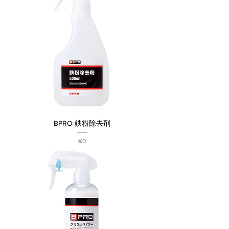
BPRO 鉄粉除去剤
Price
¥0