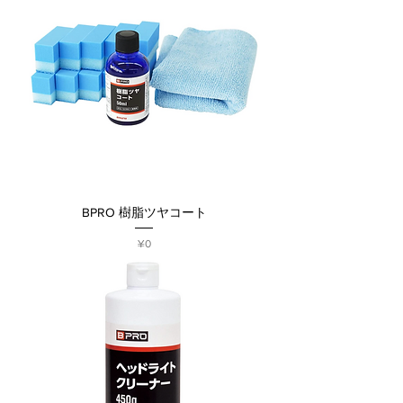
BPRO 樹脂ツヤコート
Price
¥0