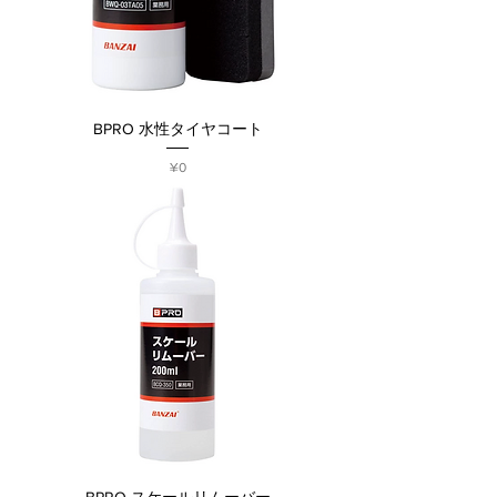
BPRO 水性タイヤコート
Price
¥0
BPRO スケールリムーバー