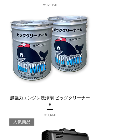
Price
¥92,950
超強力エンジン洗浄剤 ビッグクリーナー
E
Price
¥9,460
人気商品